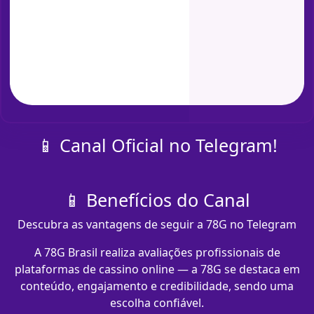
📱 Canal Oficial no Telegram!
📱 Benefícios do Canal
Descubra as vantagens de seguir a 78G no Telegram
A 78G Brasil realiza avaliações profissionais de
plataformas de cassino online — a 78G se destaca em
conteúdo, engajamento e credibilidade, sendo uma
escolha confiável.