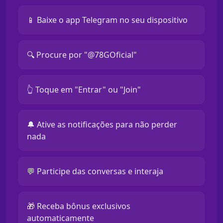
📱 Baixe o app Telegram no seu dispositivo
🔍 Procure por "@78GOficial"
👆 Toque em "Entrar" ou "Join"
🔔 Ative as notificações para não perder
nada
💬 Participe das conversas e interaja
🎁 Receba bônus exclusivos
automaticamente