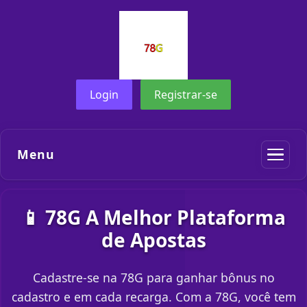
Login
Registrar-se
Menu
📱 78G A Melhor Plataforma
de Apostas
Cadastre-se na 78G para ganhar bônus no
cadastro e em cada recarga. Com a 78G, você tem