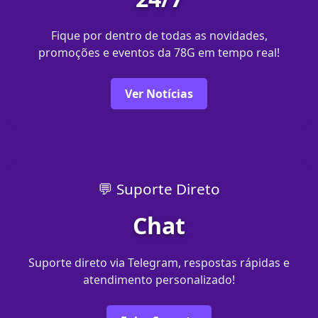
Fique por dentro de todas as novidades,
promoções e eventos da 78G em tempo real!
Ver Notícias
💬 Suporte Direto
Chat
Suporte direto via Telegram, respostas rápidas e
atendimento personalizado!