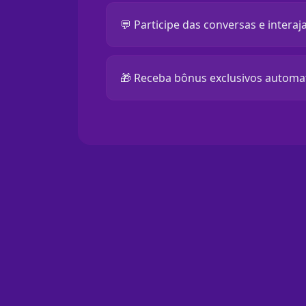
💬 Participe das conversas e interaj
🎁 Receba bônus exclusivos autom