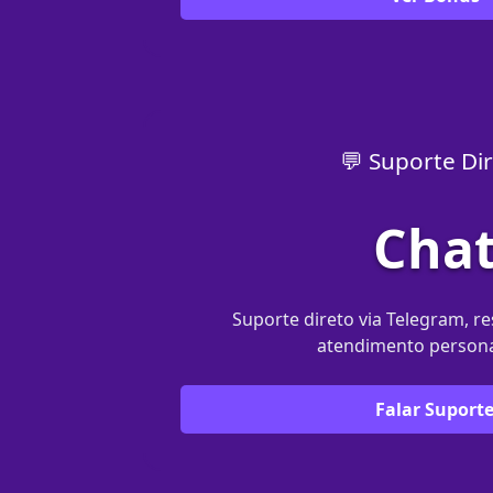
💬 Suporte Di
Cha
Suporte direto via Telegram, r
atendimento persona
Falar Suport