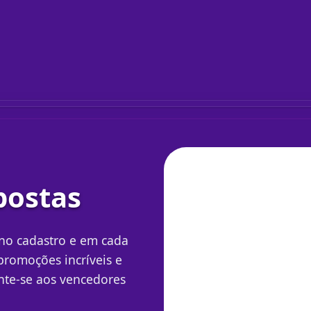
postas
no cadastro e em cada
promoções incríveis e
unte-se aos vencedores