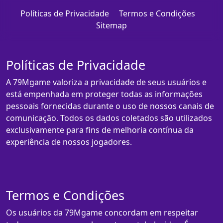
Políticas de Privacidade
Termos e Condições
Sitemap
Políticas de Privacidade
A 79Mgame valoriza a privacidade de seus usuários e
está empenhada em proteger todas as informações
pessoais fornecidas durante o uso de nossos canais de
comunicação. Todos os dados coletados são utilizados
exclusivamente para fins de melhoria contínua da
experiência de nossos jogadores.
Termos e Condições
Os usuários da 79Mgame concordam em respeitar