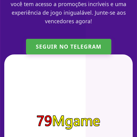
você tem acesso a promoções incríveis e uma
experiência de jogo inigualável. Junte-se aos
vencedores agora!
SEGUIR NO TELEGRAM