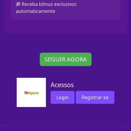
🎁 Receba bônus exclusivos
automaticamente
SEGUIR AGORA
Acessos
Login
Registrar-se