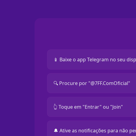
📱 Baixe o app Telegram no seu disp
🔍 Procure por "@7FF.ComOficial"
👆 Toque em "Entrar" ou "Join"
🔔 Ative as notificações para não p