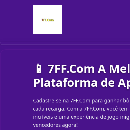
📱 7FF.Com A Me
Plataforma de A
Cadastre-se na 7FF.Com para ganhar bô
cada recarga. Com a 7FF.Com, você tem
incríveis e uma experiência de jogo inig
vencedores agora!