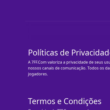
Políticas de Privacida
A 7FF.Com valoriza a privacidade de seus u
nossos canais de comunicação. Todos os dad
jogadores.
Termos e Condições