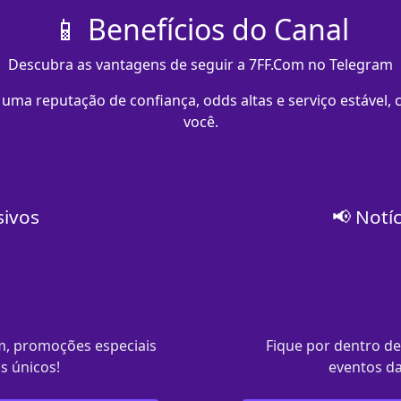
📱 Benefícios do Canal
Descubra as vantagens de seguir a 7FF.Com no Telegram
uma reputação de confiança, odds altas e serviço estável,
você.
sivos
📢 Notí
m, promoções especiais
Fique por dentro d
s únicos!
eventos d