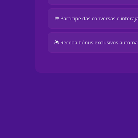
💬 Participe das conversas e interaj
🎁 Receba bônus exclusivos autom