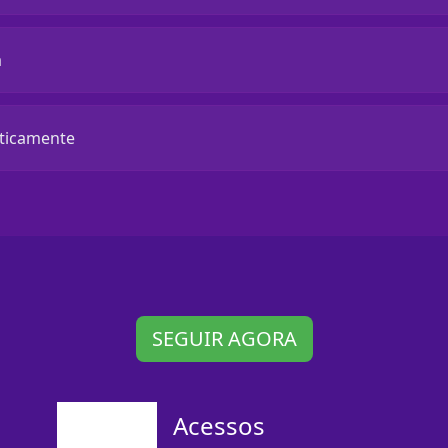
a
aticamente
SEGUIR AGORA
Acessos