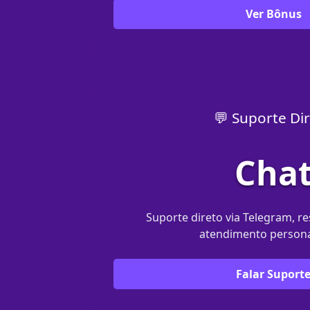
Ver Bônus
💬 Suporte Di
Cha
Suporte direto via Telegram, r
atendimento persona
Falar Suport