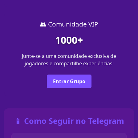
👥 Comunidade VIP
1000+
Junte-se a uma comunidade exclusiva de
jogadores e compartilhe experiências!
Entrar Grupo
📱 Como Seguir no Telegram