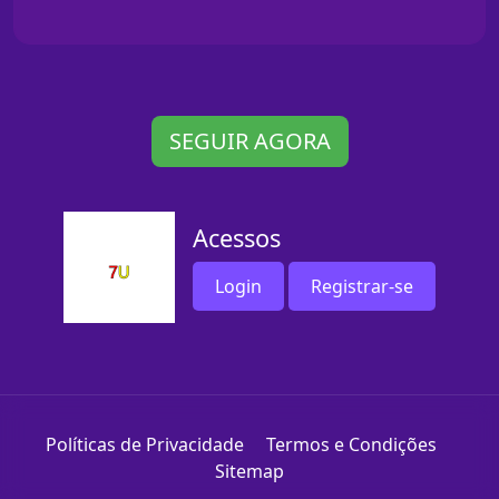
SEGUIR AGORA
Acessos
Login
Registrar-se
Políticas de Privacidade
Termos e Condições
Sitemap