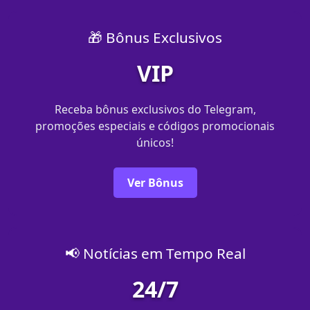
🎁 Bônus Exclusivos
VIP
Receba bônus exclusivos do Telegram,
promoções especiais e códigos promocionais
únicos!
Ver Bônus
📢 Notícias em Tempo Real
24/7