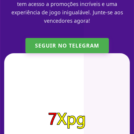
tem acesso a promoções incríveis e uma
experiência de jogo inigualável. Junte-se aos
vencedores agora!
SEGUIR NO TELEGRAM