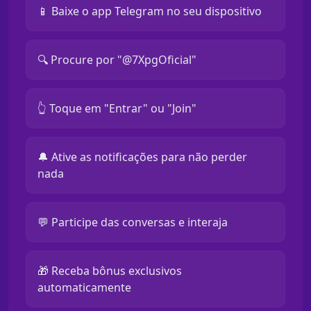
📱 Baixe o app Telegram no seu dispositivo
🔍 Procure por "@7XpgOficial"
👆 Toque em "Entrar" ou "Join"
🔔 Ative as notificações para não perder
nada
💬 Participe das conversas e interaja
🎁 Receba bônus exclusivos
automaticamente