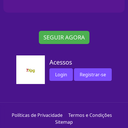
SEGUIR AGORA
Acessos
Login
Registrar-se
Políticas de Privacidade
Termos e Condições
Sitemap