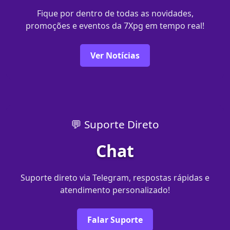
Fique por dentro de todas as novidades,
promoções e eventos da 7Xpg em tempo real!
Ver Notícias
💬 Suporte Direto
Chat
Suporte direto via Telegram, respostas rápidas e
atendimento personalizado!
Falar Suporte